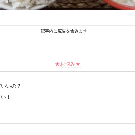
記事内に広告を含みます
★お悩み★
ばいいの？
たい！
？