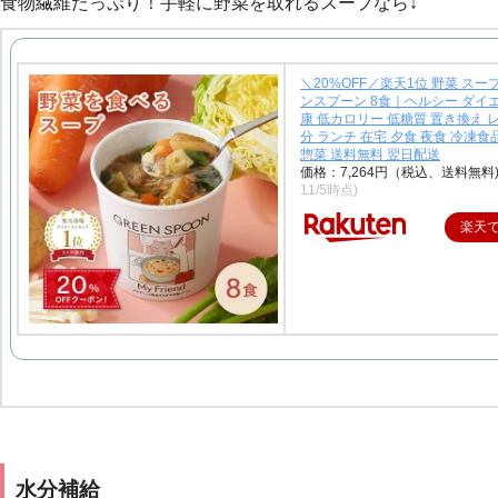
食物繊維たっぷり！手軽に野菜を取れるスープなら↓
＼20%OFF／楽天1位 野菜 スー
ンスプーン 8食｜ヘルシー ダイ
康 低カロリー 低糖質 置き換え 
分 ランチ 在宅 夕食 夜食 冷凍食
惣菜 送料無料 翌日配送
価格：7,264円（税込、送料無料
11/5時点)
楽天
水分補給